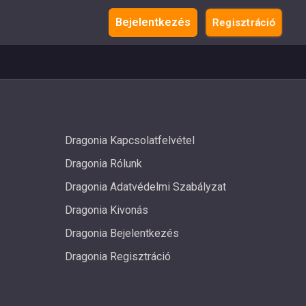
Bejelentkezés
Regisztráció
Dragonia Kapcsolatfelvétel
Dragonia Rólunk
Dragonia Adatvédelmi Szabályzat
Dragonia Kivonás
Dragonia Bejelentkezés
Dragonia Regisztráció